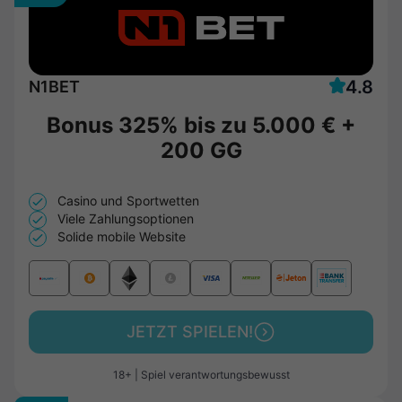
4.8
N1BET
Bonus 325% bis zu
5.000 €
+
200 GG
Casino und Sportwetten
Viele Zahlungsoptionen
Solide mobile Website
JETZT SPIELEN!
18+ | Spiel verantwortungsbewusst