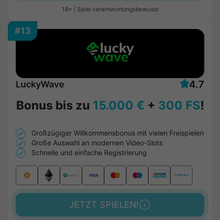
18+ | Spiel verantwortungsbewusst
#13
4.7
LuckyWave
Bonus bis zu
15.000 €
+
300 FS
!
Großzügiger Willkommensbonus mit vielen Freispielen
Große Auswahl an modernen Video-Slots
Schnelle und einfache Registrierung
JETZT SPIELEN!