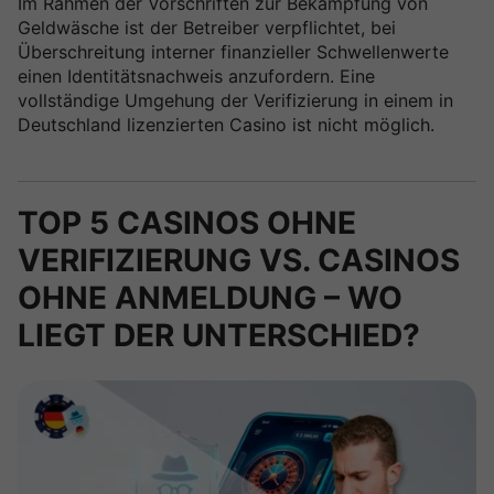
Im Rahmen der Vorschriften zur Bekämpfung von
Geldwäsche ist der Betreiber verpflichtet, bei
Überschreitung interner finanzieller Schwellenwerte
einen Identitätsnachweis anzufordern. Eine
vollständige Umgehung der Verifizierung in einem in
Deutschland lizenzierten Casino ist nicht möglich.
TOP 5 CASINOS OHNE
VERIFIZIERUNG VS. CASINOS
OHNE ANMELDUNG – WO
LIEGT DER UNTERSCHIED?