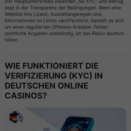
Der Hauptunterschied zwischen „No KYC“ und Betrug
liegt in der Transparenz der Bedingungen. Wenn eine
Website ihre Lizenz, Auszahlungsregeln und
Informationen zu Limits veröffentlicht, handelt es sich
um einen regulierten Offshore-Anbieter. Fehlen
rechtliche Angaben vollständig, ist das Risiko deutlich
höher.
WIE FUNKTIONIERT DIE
VERIFIZIERUNG (KYC) IN
DEUTSCHEN ONLINE
CASINOS?