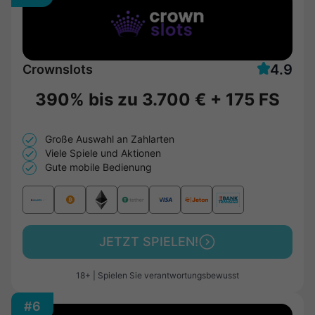
4.9
Crownslots
390% bis zu
3.700 €
+
175 FS
Große Auswahl an Zahlarten
Viele Spiele und Aktionen
Gute mobile Bedienung
JETZT SPIELEN!
18+ | Spielen Sie verantwortungsbewusst
#6