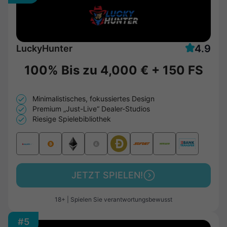
4.9
LuckyHunter
100% Bis zu
4,000 €
+
150 FS
Minimalistisches, fokussiertes Design
Premium „Just-Live“ Dealer-Studios
Riesige Spielebibliothek
JETZT SPIELEN!
18+ | Spielen Sie verantwortungsbewusst
#5