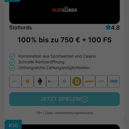
4.8
Slotlords
100% bis zu
750 €
+
100 FS
Kombination aus Sportwetten und Casino
Schnelle Kontoeröffnung
Umfangreiche Zahlungsmöglichkeiten
JETZT SPIELEN!
18+ | Spiel verantwortungsbewusst
#10