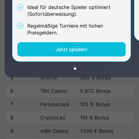
Ideal für deutsche Spieler optimiert
Position
Casino
Willkommensbonus
(Sofortüberweisung).
1
Stake
200 % Bonus
Regelmäßige Turniere mit hohen
Preisgeldern.
2
BC.Game
360 % Bonus
Jetzt spielen!
3
Cloudbet
200 % Bonus
4
Lucky Block
5 BTC + Freispiele
5
Shuffle
300 % Bonus
6
7Bit Casino
5 BTC Bonus
7
FortuneJack
125 % Bonus
8
CryptoLeo
110 % Bonus
9
mBit Casino
1.500 € Bonus