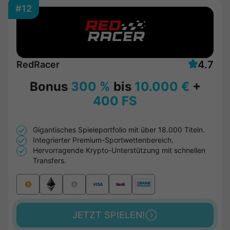
#12
4.7
RedRacer
Bonus
300 %
bis
10.000 €
+
400 FS
Gigantisches Spieleportfolio mit über 18.000 Titeln.
Integrierter Premium-Sportwettenbereich.
Hervorragende Krypto-Unterstützung mit schnellen
Transfers.
JETZT SPIELEN!