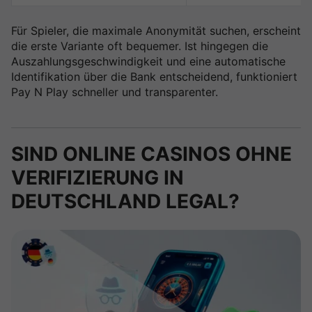
Für Spieler, die maximale Anonymität suchen, erscheint
die erste Variante oft bequemer. Ist hingegen die
Auszahlungsgeschwindigkeit und eine automatische
Identifikation über die Bank entscheidend, funktioniert
Pay N Play schneller und transparenter.
SIND ONLINE CASINOS OHNE
VERIFIZIERUNG IN
DEUTSCHLAND LEGAL?