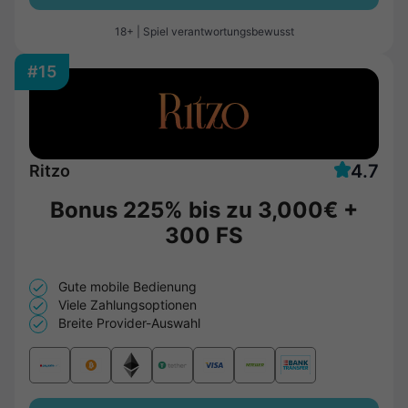
18+ | Spiel verantwortungsbewusst
#15
4.7
Ritzo
Bonus 225% bis zu
3,000€
+
300 FS
Gute mobile Bedienung
Viele Zahlungsoptionen
Breite Provider-Auswahl