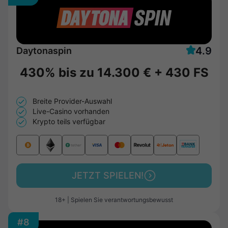
4.9
Daytonaspin
430% bis zu
14.300 €
+
430 FS
Breite Provider-Auswahl
Live-Casino vorhanden
Krypto teils verfügbar
JETZT SPIELEN!
18+ | Spielen Sie verantwortungsbewusst
#8