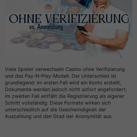
Viele Spieler verwechseln Casino ohne Verifizierung
und das Pay-N-Play-Modell. Der Unterschied ist
grundlegend: Im ersten Fall wird ein Konto erstellt,
Dokumente werden jedoch nicht sofort angefordert;
im zweiten Fall entfällt die Registrierung als eigener
Schritt vollständig. Diese Formate wirken sich
unterschiedlich auf die Geschwindigkeit der
Auszahlung und den Grad der Anonymität aus.